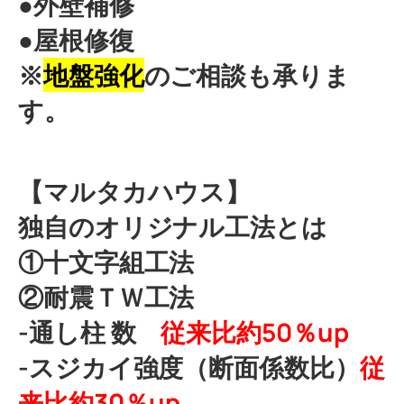
●外壁補修
●屋根修復
※
地盤強化
のご相談も承りま
す。
【マルタカハウス】
独自のオリジナル工法とは
①十文字組工法
②耐震ＴＷ工法
-通し柱 数
従来比約50％up
-スジカイ強度（断面係数比）
従
来比約30％up