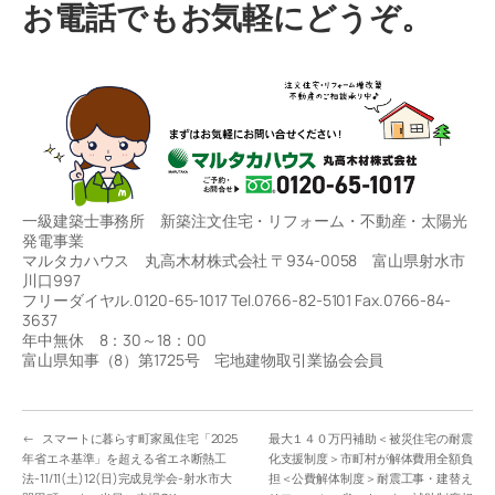
お電話でもお気軽にどうぞ。
一級建築士事務所 新築注文住宅・リフォーム・不動産・太陽光
発電事業
マルタカハウス 丸高木材株式会社 〒934-0058 富山県射水市
川口997
フリーダイヤル.0120-65-1017 Tel.0766-82-5101 Fax.0766-84-
3637
年中無休 8：30～18：00
富山県知事（8）第1725号 宅地建物取引業協会会員
←
スマートに暮らす町家風住宅「2025
最大１４０万円補助＜被災住宅の耐震
年省エネ基準」を超える省エネ断熱工
化支援制度＞市町村が解体費用全額負
法-11/11(土)12(日)完成見学会-射水市大
担＜公費解体制度＞耐震工事・建替え