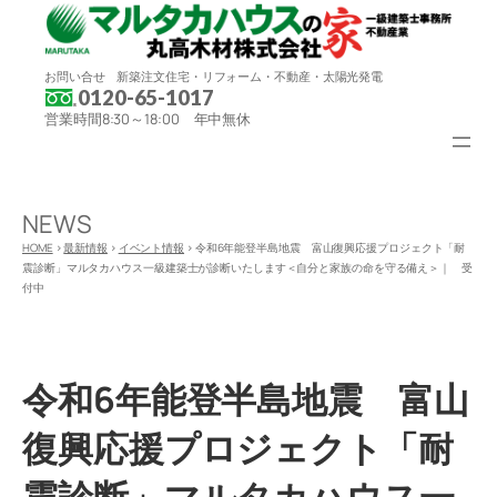
内
容
を
ス
お問い合せ 新築注文住宅・リフォーム・不動産・太陽光発電
キ
0120-65-1017
ッ
営業時間8:30～18:00 年中無休
プ
NEWS
HOME
>
最新情報
>
イベント情報
>
令和6年能登半島地震 富山復興応援プロジェクト「耐
震診断」マルタカハウス一級建築士が診断いたします＜自分と家族の命を守る備え＞｜ 受
付中
令和6年能登半島地震 富山
復興応援プロジェクト「耐